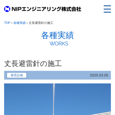
TOP
TOP
各種実績
丈長避雷針の施工
>
>
各種実績
事業内容
WORKS
取扱製品
各種実績
丈長避雷針の施工
会社案内
求人情報
2020.03.05
避雷設備
ご利用に際して
建設サイト・シリーズの
個人データの共同利用について
個人情報保護方針