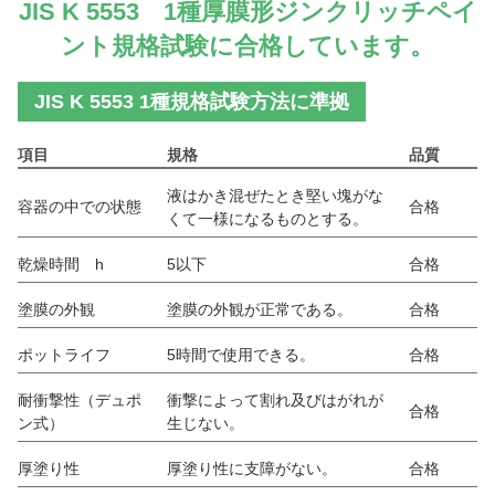
JIS K 5553 1種厚膜形ジンクリッチペイ
ント規格試験に合格しています。
JIS K 5553 1種規格試験方法に準拠
項目
規格
品質
液はかき混ぜたとき堅い塊がな
容器の中での状態
合格
くて一様になるものとする。
乾燥時間 h
5以下
合格
塗膜の外観
塗膜の外観が正常である。
合格
ポットライフ
5時間で使用できる。
合格
耐衝撃性（デュポ
衝撃によって割れ及びはがれが
合格
ン式）
生じない。
厚塗り性
厚塗り性に支障がない。
合格