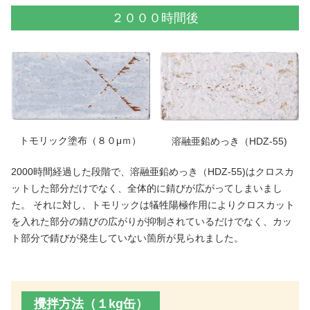
２０００時間後
トモリック塗布（８０μｍ）
溶融亜鉛めっき（HDZ-55)
2000時間経過した段階で、溶融亜鉛めっき（HDZ-55)はクロスカ
ットした部分だけでなく、全体的に錆びが広がってしまいまし
た。 それに対し、トモリックは犠牲陽極作用によりクロスカット
を入れた部分の錆びの広がりが抑制されているだけでなく、カッ
ト部分で錆びが発生していない箇所が見られました。
攪拌方法（１kg缶）