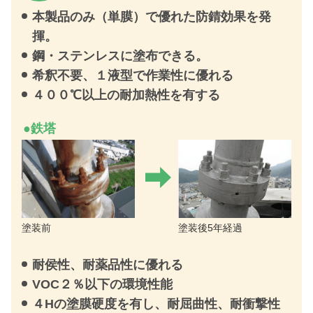
本製品のみ（単膜）で優れた防錆効果を発
揮。
鋼・ステンレスに塗布できる。
希釈不要、１液型で作業性に優れる
４００℃以上の耐加熱性を有する
●鉄塔
塗装前
塗装後5年経過
耐侯性、耐薬品性に優れる
VOC２％以下の環境性能
４Hの塗膜硬度を有し、耐屈曲性、耐衝撃性