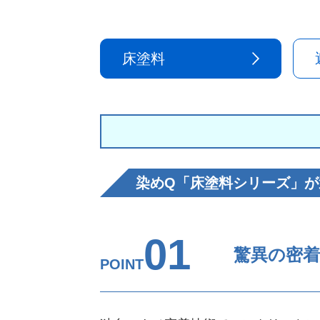
床塗料
染めQ「床塗料シリーズ」が
01
驚異の密
POINT