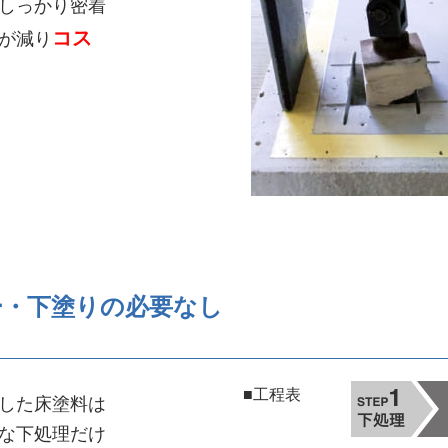
しっかり密着
コス
が減り
ー・下塗りの必要なし
■工程表
した床塗料は
な下処理だけ