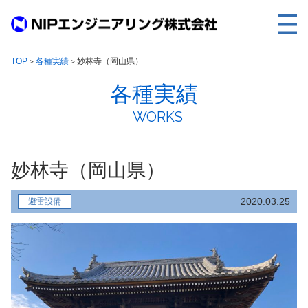
TOP
TOP
各種実績
妙林寺（岡山県）
>
>
各種実績
事業内容
WORKS
取扱製品
各種実績
妙林寺（岡山県）
会社案内
求人情報
2020.03.25
避雷設備
ご利用に際して
建設サイト・シリーズの
個人データの共同利用について
個人情報保護方針