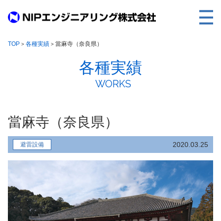
TOP
TOP
各種実績
當麻寺（奈良県）
>
>
各種実績
事業内容
WORKS
取扱製品
各種実績
當麻寺（奈良県）
会社案内
求人情報
2020.03.25
避雷設備
ご利用に際して
建設サイト・シリーズの
個人データの共同利用について
個人情報保護方針