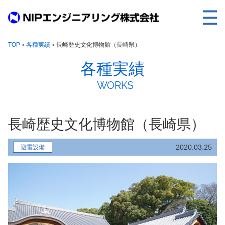
TOP
TOP
各種実績
長崎歴史文化博物館（長崎県）
>
>
各種実績
事業内容
WORKS
取扱製品
各種実績
長崎歴史文化博物館（長崎県）
会社案内
求人情報
2020.03.25
避雷設備
ご利用に際して
建設サイト・シリーズの
個人データの共同利用について
個人情報保護方針