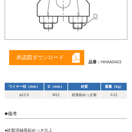
承認図ダウンロード
品番：
HHAA0403
ワイヤー径（mm）
D（mm）
材質
重量（kg）
φ12.0
M12
鉄亜鉛めっき製
0.21
■備考
●鉄製溶融亜鉛めっき仕上