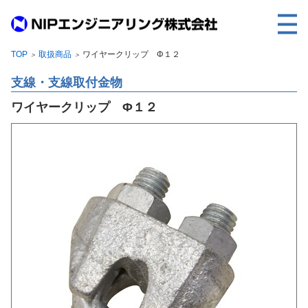
TOP
取扱商品
ワイヤークリップ Φ１２
＞
＞
TOP
支線・支線取付金物
事業内容
ワイヤークリップ Φ１２
取扱製品
各種実績
会社案内
求人情報
ご利用に際して
建設サイト・シリーズの
個人データの共同利用について
個人情報保護方針