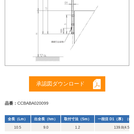
承認図ダウンロード
品番：
CCBABA020099
全長（Lm）
出全長（hm）
取付寸法（Sm）
一段目 D1（厚）（m
10.5
9.0
1.2
139.8(4.5) x