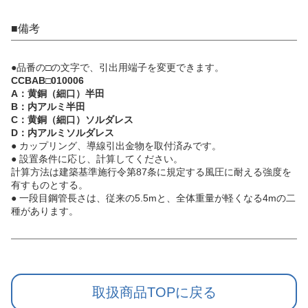
■備考
●品番の□の文字で、引出用端子を変更できます。
CCBAB□010006
A：黄銅（細口）半田
B：内アルミ半田
C：黄銅（細口）ソルダレス
D：内アルミソルダレス
● カップリング、導線引出金物を取付済みです。
● 設置条件に応じ、計算してください。
計算方法は建築基準施行令第87条に規定する風圧に耐える強度を
有すものとする。
● 一段目鋼管長さは、従来の5.5mと、全体重量が軽くなる4mの二
種があります。
取扱商品TOPに戻る