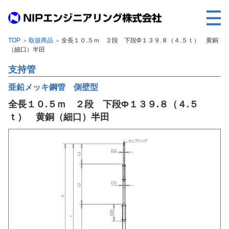
TOP
取扱商品
全長１０.５ｍ ２段 下段Φ１３９.８（４.５ｔ） 黄銅
＞
＞
TOP
（細口）半田
事業内容
支持管
取扱製品
亜鉛メッキ鋼管 側壁型
全長１０.５ｍ ２段 下段Φ１３９.８（４.５
各種実績
ｔ） 黄銅（細口）半田
会社案内
求人情報
ご利用に際して
建設サイト・シリーズの
個人データの共同利用について
個人情報保護方針