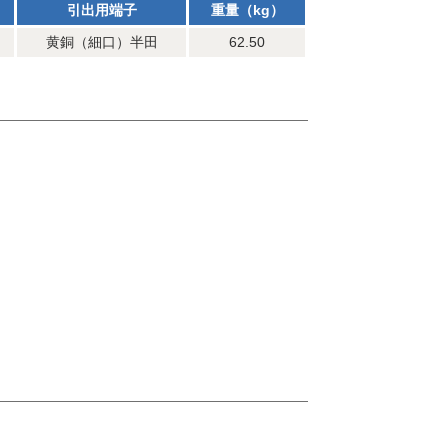
引出用端子
重量（kg）
黄銅（細口）半田
62.50