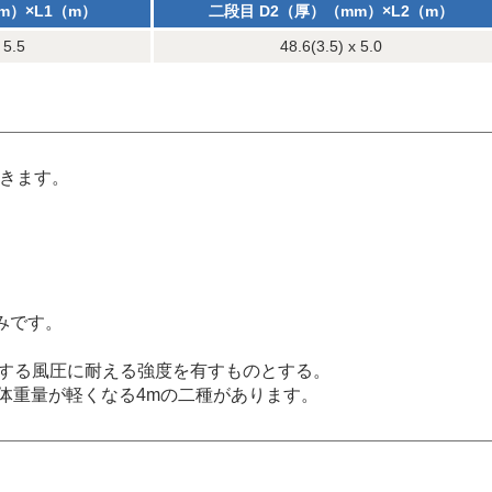
m）×L1（m）
二段目 D2（厚）（mm）×L2（m）
 5.5
48.6(3.5) x 5.0
できます。
みです。
定する風圧に耐える強度を有すものとする。
全体重量が軽くなる4mの二種があります。