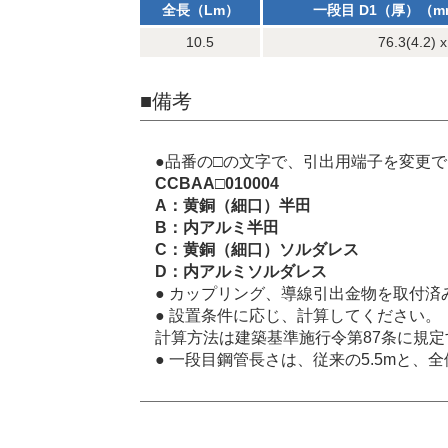
全長（Lm）
一段目 D1（厚）（m
10.5
76.3(4.2) x
■備考
●品番の□の文字で、引出用端子を変更
CCBAA□010004
A：黄銅（細口）半田
B：内アルミ半田
C：黄銅（細口）ソルダレス
D：内アルミソルダレス
● カップリング、導線引出金物を取付済
● 設置条件に応じ、計算してください。
計算方法は建築基準施行令第87条に規
● 一段目鋼管長さは、従来の5.5mと、