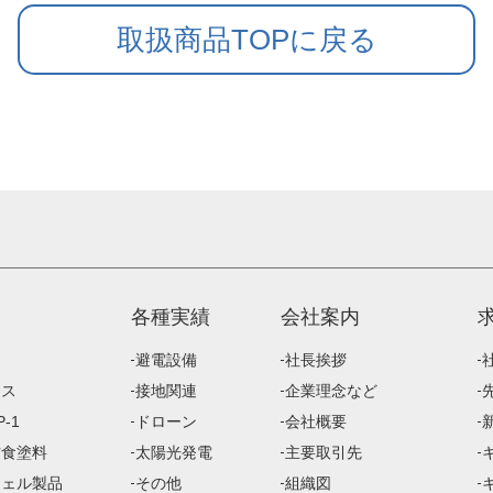
取扱商品TOPに戻る
各種実績
会社案内
避電設備
社長挨拶
ース
接地関連
企業理念など
-1
ドローン
会社概要
防食塗料
太陽光発電
主要取引先
ジェル製品
その他
組織図