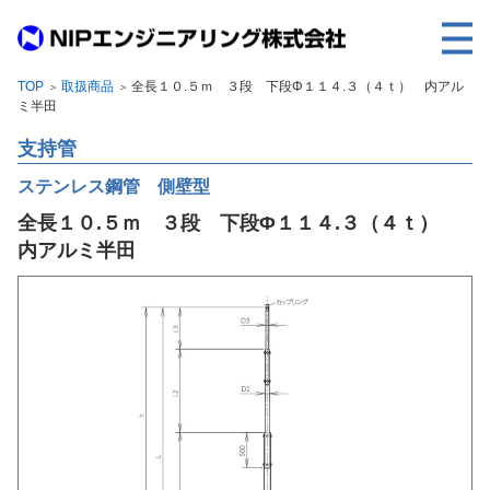
TOP
取扱商品
全長１０.５ｍ ３段 下段Φ１１４.３（４ｔ） 内アル
＞
＞
TOP
ミ半田
事業内容
支持管
取扱製品
ステンレス鋼管 側壁型
全長１０.５ｍ ３段 下段Φ１１４.３（４ｔ）
各種実績
内アルミ半田
会社案内
求人情報
ご利用に際して
建設サイト・シリーズの
個人データの共同利用について
個人情報保護方針