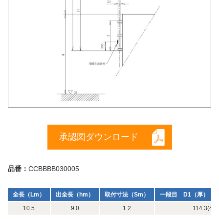
承認図ダウンロード
品番：
CCBBBB030005
全長（Lm）
出全長（hm）
取付寸法（Sm）
一段目 D1（厚）（m
10.5
9.0
1.2
114.3(4)×