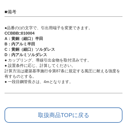
■備考
●品番の□の文字で、引出用端子を変更できます。
CCBBB□010004
A：黄銅（細口）半田
B：内アルミ半田
C：黄銅（細口）ソルダレス
D：内アルミソルダレス
● カップリング、導線引出金物を取付済みです。
● 設置条件に応じ、計算してください。
計算方法は建築基準施行令第87条に規定する風圧に耐える強度を
有すものとする。
● 一段目鋼管長さは、4mとなります。
取扱商品TOPに戻る