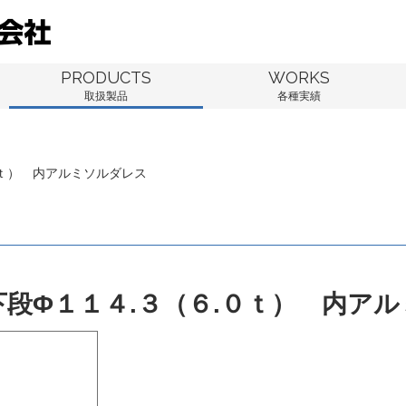
PRODUCTS
WORKS
取扱製品
各種実績
０ｔ） 内アルミソルダレス
下段Φ１１４.３（６.０ｔ） 内ア