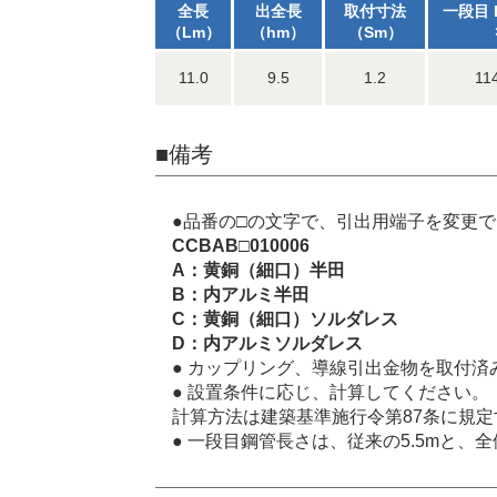
全長
出全長
取付寸法
一段目 
（Lm）
（hm）
（Sm）
11.0
9.5
1.2
114
■備考
●品番の□の文字で、引出用端子を変更
CCBAB□010006
A：黄銅（細口）半田
B：内アルミ半田
C：黄銅（細口）ソルダレス
D：内アルミソルダレス
● カップリング、導線引出金物を取付済
● 設置条件に応じ、計算してください。
計算方法は建築基準施行令第87条に規
● 一段目鋼管長さは、従来の5.5mと、