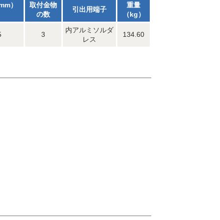
mm）
取付金物
重量
引出用端子
の数
（kg）
内アルミソルダ
5
3
134.60
レス