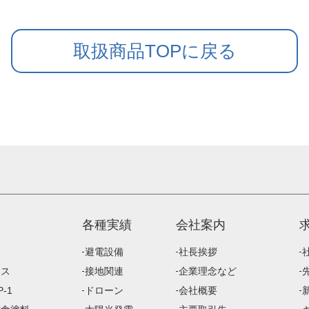
取扱商品TOPに戻る
各種実績
会社案内
避電設備
社長挨拶
ース
接地関連
企業理念など
-1
ドローン
会社概要