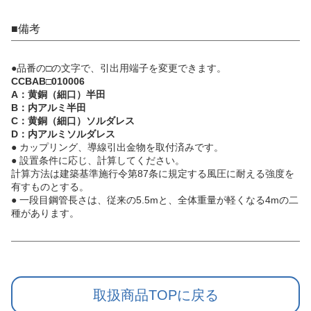
■備考
●品番の□の文字で、引出用端子を変更できます。
CCBAB□010006
A：黄銅（細口）半田
B：内アルミ半田
C：黄銅（細口）ソルダレス
D：内アルミソルダレス
● カップリング、導線引出金物を取付済みです。
● 設置条件に応じ、計算してください。
計算方法は建築基準施行令第87条に規定する風圧に耐える強度を
有すものとする。
● 一段目鋼管長さは、従来の5.5mと、全体重量が軽くなる4mの二
種があります。
取扱商品TOPに戻る