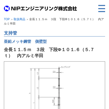
TOP
取扱商品
全長１１.５ｍ ３段 下段Φ１０１.６（５.７ｔ） 内ア
＞
＞
TOP
ルミ半田
事業内容
支持管
取扱製品
亜鉛メッキ鋼管 側壁型
全長１１.５ｍ ３段 下段Φ１０１.６（５.７
各種実績
ｔ） 内アルミ半田
会社案内
求人情報
ご利用に際して
建設サイト・シリーズの
個人データの共同利用について
個人情報保護方針