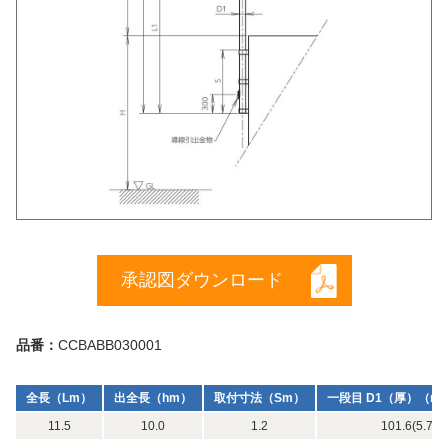
承認図ダウンロード
品番：
CCBABB030001
全長（Lm）
出全長（hm）
取付寸法（Sm）
一段目 D1（厚）（m
11.5
10.0
1.2
101.6(5.7) x