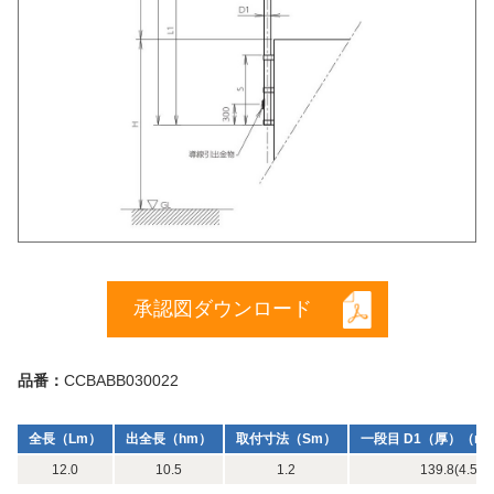
承認図ダウンロード
品番：
CCBABB030022
全長（Lm）
出全長（hm）
取付寸法（Sm）
一段目 D1（厚）（m
12.0
10.5
1.2
139.8(4.5) x