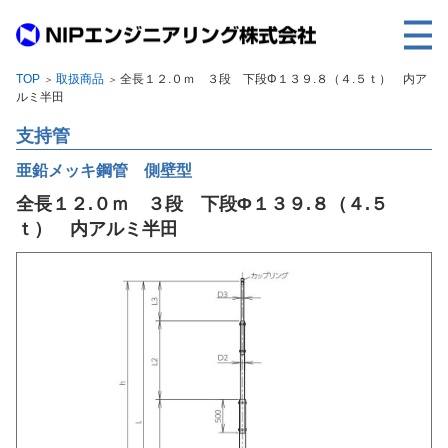
TOP
取扱商品
全長１２.０ｍ ３段 下段Φ１３９.８（４.５ｔ） 内ア
＞
＞
TOP
ルミ半田
事業内容
支持管
取扱製品
亜鉛メッキ鋼管 側壁型
全長１２.０ｍ ３段 下段Φ１３９.８（４.５
各種実績
ｔ） 内アルミ半田
会社案内
求人情報
ご利用に際して
建設サイト・シリーズの
個人データの共同利用について
個人情報保護方針