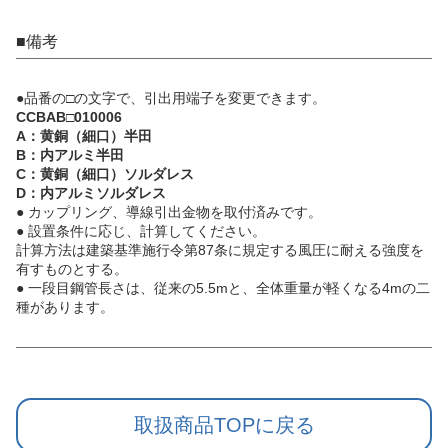
■備考
●品番の□の文字で、引出用端子を変更できます。
CCBAB□010006
A：黄銅（細口）半田
B：内アルミ半田
C：黄銅（細口）ソルダレス
D：内アルミソルダレス
● カップリング、導線引出金物を取付済みです。
● 設置条件に応じ、計算してください。
計算方法は建築基準施行令第87条に規定する風圧に耐える強度を
有すものとする。
● 一段目鋼管長さは、従来の5.5mと、全体重量が軽くなる4mの二
種があります。
取扱商品TOPに戻る