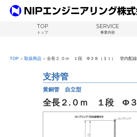
TOP
SERVICE
トップ
事業内容
TOP
取扱商品
全長２.０ｍ １段 Φ３８（３ｔ） 管内配
＞
＞
支持管
黄銅管 自立型
全長２.０ｍ １段 Φ