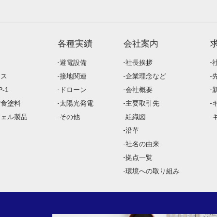
各種実績
会社案内
避電設備
社長挨拶
ース
接地関連
企業理念など
-1
ドローン
会社概要
防食塗料
太陽光発電
主要取引先
ジェル製品
その他
組織図
沿革
社名の由来
拠点一覧
環境への取り組み