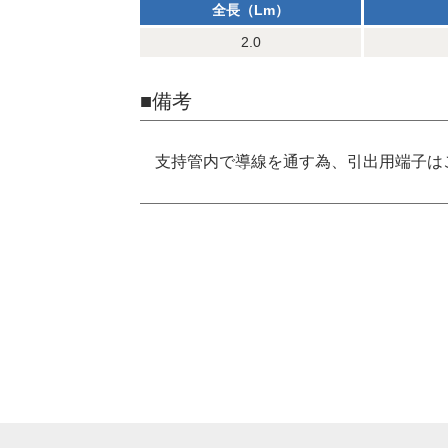
全長（Lm）
2.0
■備考
支持管内で導線を通す為、引出用端子は