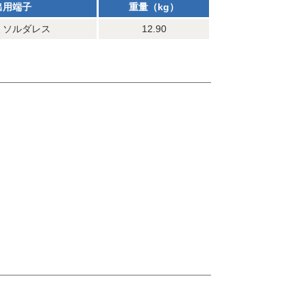
出用端子
重量（kg）
ミソルダレス
12.90