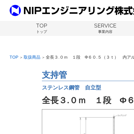
TOP
SERVICE
トップ
事業内容
TOP
取扱商品
全長３.０ｍ １段 Φ６０.５（３ｔ） 内ア
＞
＞
支持管
ステンレス鋼管 自立型
全長３.０ｍ １段 Φ