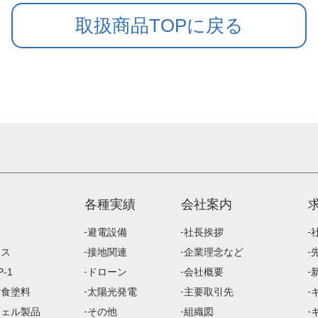
取扱商品TOPに戻る
各種実績
会社案内
避電設備
社長挨拶
ース
接地関連
企業理念など
-1
ドローン
会社概要
防食塗料
太陽光発電
主要取引先
ジェル製品
その他
組織図