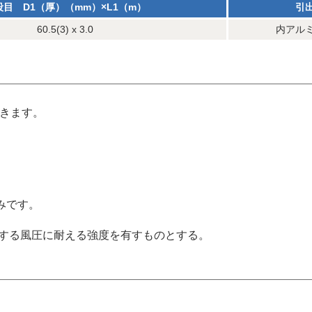
段目 D1（厚）（mm）×L1（m）
引
60.5(3) x 3.0
内アル
できます。
みです。
定する風圧に耐える強度を有すものとする。