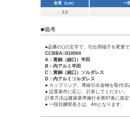
全長（Lm）
一
3.0
■備考
●品番の□の文字で、引出用端子を変更
CCBBA□010004
A：黄銅（細口）半田
B：内アルミ半田
C：黄銅（細口）ソルダレス
D：内アルミソルダレス
● カップリング、導線引出金物を取付済
● 設置条件に応じ、計算してください。
計算方法は建築基準施行令第87条に規
● 一段目鋼管長さは、4mとなります。