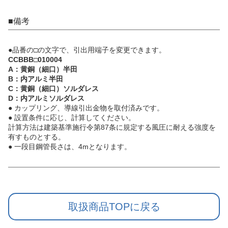
■備考
●品番の□の文字で、引出用端子を変更できます。
CCBBB□010004
A：黄銅（細口）半田
B：内アルミ半田
C：黄銅（細口）ソルダレス
D：内アルミソルダレス
● カップリング、導線引出金物を取付済みです。
● 設置条件に応じ、計算してください。
計算方法は建築基準施行令第87条に規定する風圧に耐える強度を
有すものとする。
● 一段目鋼管長さは、4mとなります。
取扱商品TOPに戻る