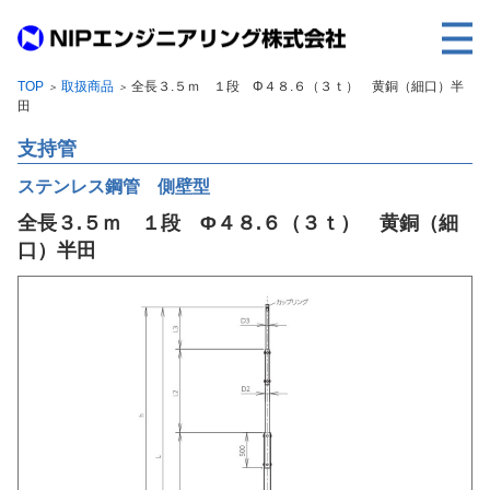
TOP
取扱商品
全長３.５ｍ １段 Φ４８.６（３ｔ） 黄銅（細口）半
＞
＞
TOP
田
事業内容
支持管
取扱製品
ステンレス鋼管 側壁型
全長３.５ｍ １段 Φ４８.６（３ｔ） 黄銅（細
各種実績
口）半田
会社案内
求人情報
ご利用に際して
建設サイト・シリーズの
個人データの共同利用について
個人情報保護方針