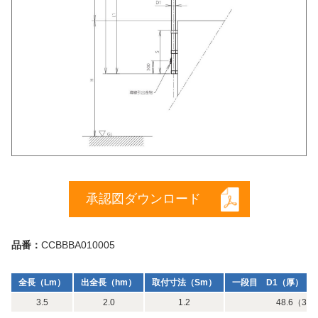
承認図ダウンロード
品番：
CCBBBA010005
全長（Lm）
出全長（hm）
取付寸法（Sm）
一段目 D1（厚）（m
3.5
2.0
1.2
48.6（3）×