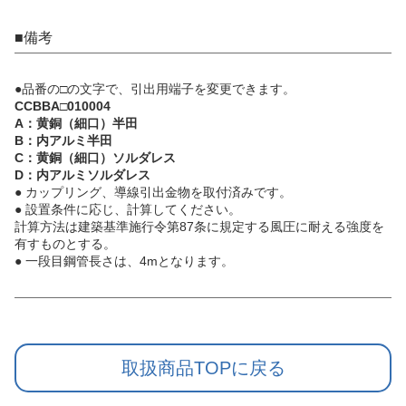
■備考
●品番の□の文字で、引出用端子を変更できます。
CCBBA□010004
A：黄銅（細口）半田
B：内アルミ半田
C：黄銅（細口）ソルダレス
D：内アルミソルダレス
● カップリング、導線引出金物を取付済みです。
● 設置条件に応じ、計算してください。
計算方法は建築基準施行令第87条に規定する風圧に耐える強度を
有すものとする。
● 一段目鋼管長さは、4mとなります。
取扱商品TOPに戻る