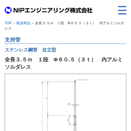
TOP
取扱商品
全長３.５ｍ １段 Φ６０.５（３ｔ） 内アルミソルダ
＞
＞
TOP
レス
事業内容
支持管
取扱製品
ステンレス鋼管 自立型
全長３.５ｍ １段 Φ６０.５（３ｔ） 内アルミ
各種実績
ソルダレス
会社案内
求人情報
ご利用に際して
建設サイト・シリーズの
個人データの共同利用について
個人情報保護方針