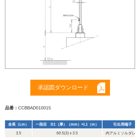
承認図ダウンロード
品番：
CCBBAD010015
全長（Lm）
一段目 D1（厚）（mm）×L1（m）
引出用端子
3.5
60.5(3) x 3.5
内アルミソルダレス