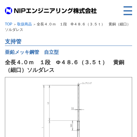
TOP
取扱商品
全長４.０ｍ １段 Φ４８.６（３.５ｔ） 黄銅（細口）
＞
＞
TOP
ソルダレス
事業内容
支持管
取扱製品
亜鉛メッキ鋼管 自立型
全長４.０ｍ １段 Φ４８.６（３.５ｔ） 黄銅
各種実績
（細口）ソルダレス
会社案内
求人情報
ご利用に際して
建設サイト・シリーズの
個人データの共同利用について
個人情報保護方針