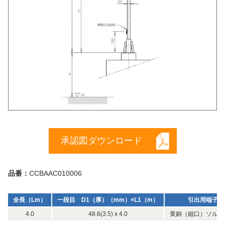
承認図ダウンロード
品番：
CCBAAC010006
全長（Lm）
一段目 D1（厚）（mm）×L1（m）
引出用端子
4.0
48.6(3.5) x 4.0
黄銅（細口）ソルダ