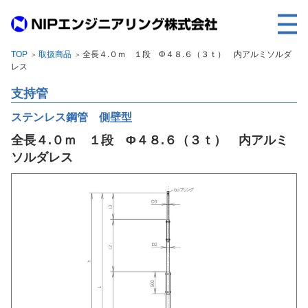
TOP
取扱商品
全長４.０ｍ １段 Φ４８.６（３ｔ） 内アルミソルダ
＞
＞
TOP
レス
事業内容
支持管
取扱製品
ステンレス鋼管 側壁型
全長４.０ｍ １段 Φ４８.６（３ｔ） 内アルミ
各種実績
ソルダレス
会社案内
求人情報
ご利用に際して
建設サイト・シリーズの
個人データの共同利用について
個人情報保護方針