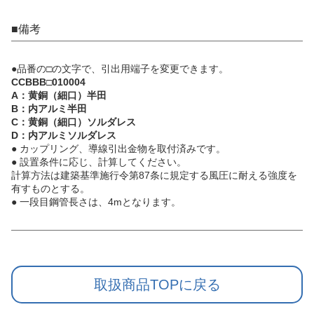
■備考
●品番の□の文字で、引出用端子を変更できます。
CCBBB□010004
A：黄銅（細口）半田
B：内アルミ半田
C：黄銅（細口）ソルダレス
D：内アルミソルダレス
● カップリング、導線引出金物を取付済みです。
● 設置条件に応じ、計算してください。
計算方法は建築基準施行令第87条に規定する風圧に耐える強度を
有すものとする。
● 一段目鋼管長さは、4mとなります。
取扱商品TOPに戻る