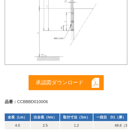
承認図ダウンロード
品番：
CCBBBD010006
全長（Lm）
出全長（hm）
取付寸法（Sm）
一段目 D1（厚）（m
4.0
2.5
1.2
48.6（3）×