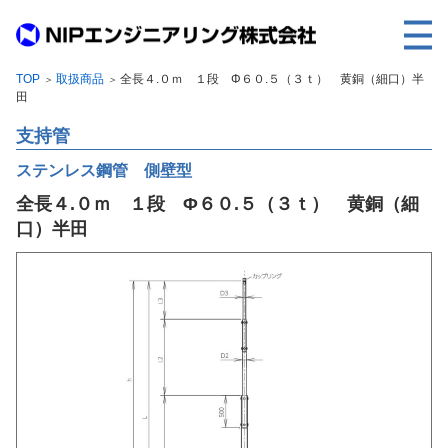
TOP
取扱商品
全長４.０ｍ １段 Φ６０.５（３ｔ） 黄銅（細口）半
＞
＞
TOP
田
事業内容
支持管
取扱製品
ステンレス鋼管 側壁型
全長４.０ｍ １段 Φ６０.５（３ｔ） 黄銅（細
各種実績
口）半田
会社案内
求人情報
ご利用に際して
建設サイト・シリーズの
個人データの共同利用について
個人情報保護方針