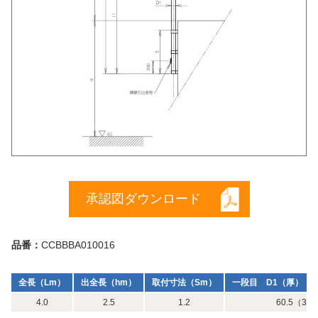
承認図ダウンロード
品番：
CCBBBA010016
全長（Lm）
出全長（hm）
取付寸法（Sm）
一段目 D1（厚）（m
4.0
2.5
1.2
60.5（3）×