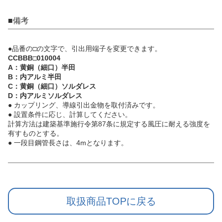
■備考
●品番の□の文字で、引出用端子を変更できます。
CCBBB□010004
A：黄銅（細口）半田
B：内アルミ半田
C：黄銅（細口）ソルダレス
D：内アルミソルダレス
● カップリング、導線引出金物を取付済みです。
● 設置条件に応じ、計算してください。
計算方法は建築基準施行令第87条に規定する風圧に耐える強度を
有すものとする。
● 一段目鋼管長さは、4mとなります。
取扱商品TOPに戻る