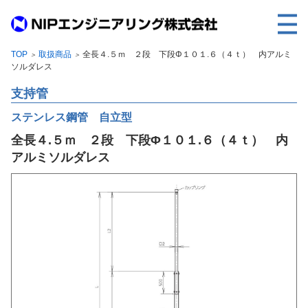
TOP
取扱商品
全長４.５ｍ ２段 下段Φ１０１.６（４ｔ） 内アルミ
＞
＞
TOP
ソルダレス
事業内容
支持管
取扱製品
ステンレス鋼管 自立型
全長４.５ｍ ２段 下段Φ１０１.６（４ｔ） 内
各種実績
アルミソルダレス
会社案内
求人情報
ご利用に際して
建設サイト・シリーズの
個人データの共同利用について
個人情報保護方針