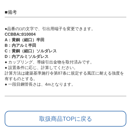
■備考
●品番の□の文字で、引出用端子を変更できます。
CCBBA□010004
A：黄銅（細口）半田
B：内アルミ半田
C：黄銅（細口）ソルダレス
D：内アルミソルダレス
● カップリング、導線引出金物を取付済みです。
● 設置条件に応じ、計算してください。
計算方法は建築基準施行令第87条に規定する風圧に耐える強度を
有すものとする。
● 一段目鋼管長さは、4mとなります。
取扱商品TOPに戻る