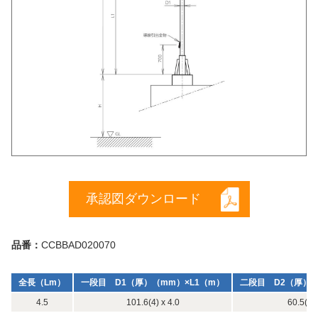
承認図ダウンロード
品番：
CCBBAD020070
全長（Lm）
一段目 D1（厚）（mm）×L1（m）
二段目 D2（厚）（
4.5
101.6(4) x 4.0
60.5(3) 