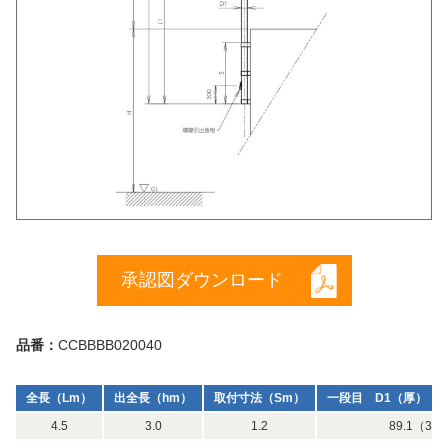
承認図ダウンロード
品番：
CCBBBB020040
全長（Lm）
出全長（hm）
取付寸法（Sm）
一段目 D1（厚）（m
4.5
3.0
1.2
89.1（3）×