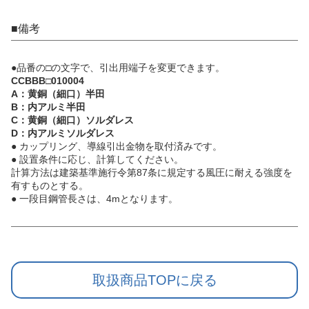
■備考
●品番の□の文字で、引出用端子を変更できます。
CCBBB□010004
A：黄銅（細口）半田
B：内アルミ半田
C：黄銅（細口）ソルダレス
D：内アルミソルダレス
● カップリング、導線引出金物を取付済みです。
● 設置条件に応じ、計算してください。
計算方法は建築基準施行令第87条に規定する風圧に耐える強度を
有すものとする。
● 一段目鋼管長さは、4mとなります。
取扱商品TOPに戻る