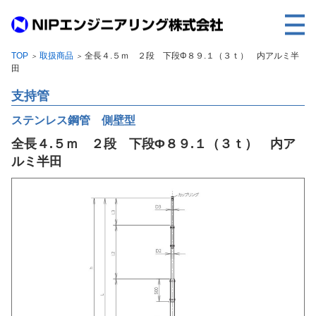
TOP
取扱商品
全長４.５ｍ ２段 下段Φ８９.１（３ｔ） 内アルミ半
＞
＞
TOP
田
事業内容
支持管
取扱製品
ステンレス鋼管 側壁型
全長４.５ｍ ２段 下段Φ８９.１（３ｔ） 内ア
各種実績
ルミ半田
会社案内
求人情報
ご利用に際して
建設サイト・シリーズの
個人データの共同利用について
個人情報保護方針