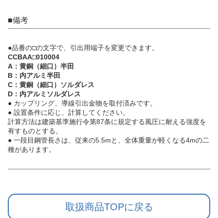
■備考
●品番の□の文字で、引出用端子を変更できます。
CCBAA□010004
A：黄銅（細口）半田
B：内アルミ半田
C：黄銅（細口）ソルダレス
D：内アルミソルダレス
● カップリング、導線引出金物を取付済みです。
● 設置条件に応じ、計算してください。
計算方法は建築基準施行令第87条に規定する風圧に耐える強度を
有すものとする。
● 一段目鋼管長さは、従来の5.5mと、全体重量が軽くなる4mの二
種があります。
取扱商品TOPに戻る