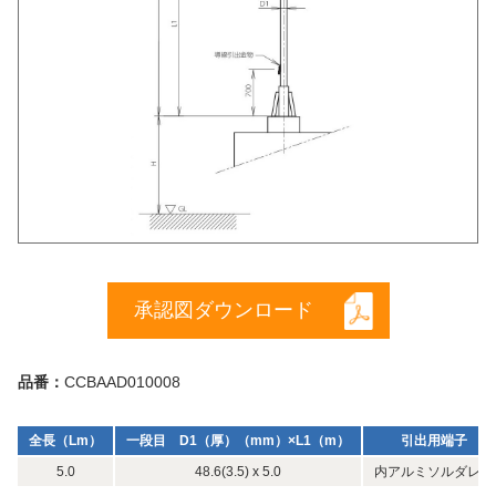
承認図ダウンロード
品番：
CCBAAD010008
全長（Lm）
一段目 D1（厚）（mm）×L1（m）
引出用端子
5.0
48.6(3.5) x 5.0
内アルミソルダレス