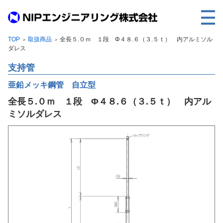
TOP
取扱商品
全長５.０ｍ １段 Φ４８.６（３.５ｔ） 内アルミソル
＞
＞
TOP
ダレス
事業内容
支持管
取扱製品
亜鉛メッキ鋼管 自立型
全長５.０ｍ １段 Φ４８.６（３.５ｔ） 内アル
各種実績
ミソルダレス
会社案内
求人情報
ご利用に際して
建設サイト・シリーズの
個人データの共同利用について
個人情報保護方針