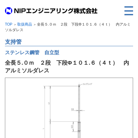
TOP
取扱商品
全長５.０ｍ ２段 下段Φ１０１.６（４ｔ） 内アルミ
＞
＞
TOP
ソルダレス
事業内容
支持管
取扱製品
ステンレス鋼管 自立型
全長５.０ｍ ２段 下段Φ１０１.６（４ｔ） 内
各種実績
アルミソルダレス
会社案内
求人情報
ご利用に際して
建設サイト・シリーズの
個人データの共同利用について
個人情報保護方針