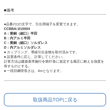
■備考
●品番の□の文字で、引出用端子を変更できます。
CCBBA□010004
A：黄銅（細口）半田
B：内アルミ半田
C：黄銅（細口）ソルダレス
D：内アルミソルダレス
● カップリング、導線引出金物を取付済みです。
● 設置条件に応じ、計算してください。
計算方法は建築基準施行令第87条に規定する風圧に耐える強度を
有すものとする。
● 一段目鋼管長さは、4mとなります。
取扱商品TOPに戻る