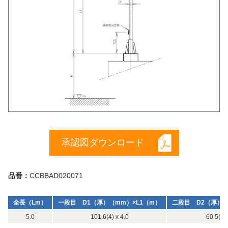
承認図ダウンロード
品番：
CCBBAD020071
全長（Lm）
一段目 D1（厚）（mm）×L1（m）
二段目 D2（厚）（
5.0
101.6(4) x 4.0
60.5(3) 