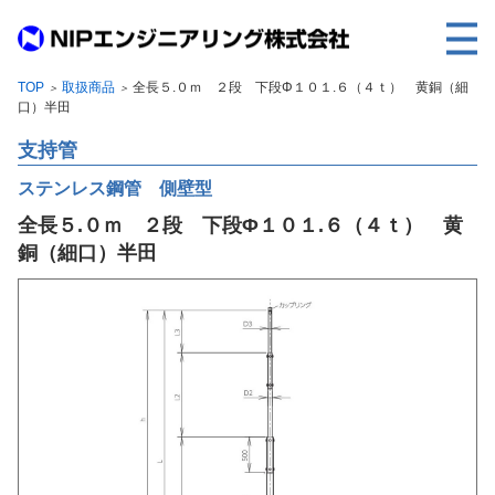
TOP
取扱商品
全長５.０ｍ ２段 下段Φ１０１.６（４ｔ） 黄銅（細
＞
＞
TOP
口）半田
事業内容
支持管
取扱製品
ステンレス鋼管 側壁型
全長５.０ｍ ２段 下段Φ１０１.６（４ｔ） 黄
各種実績
銅（細口）半田
会社案内
求人情報
ご利用に際して
建設サイト・シリーズの
個人データの共同利用について
個人情報保護方針