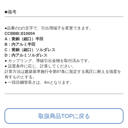
■備考
●品番の□の文字で、引出用端子を変更できます。
CCBBB□010004
A：黄銅（細口）半田
B：内アルミ半田
C：黄銅（細口）ソルダレス
D：内アルミソルダレス
● カップリング、導線引出金物を取付済みです。
● 設置条件に応じ、計算してください。
計算方法は建築基準施行令第87条に規定する風圧に耐える強度を
有すものとする。
● 一段目鋼管長さは、4mとなります。
取扱商品TOPに戻る