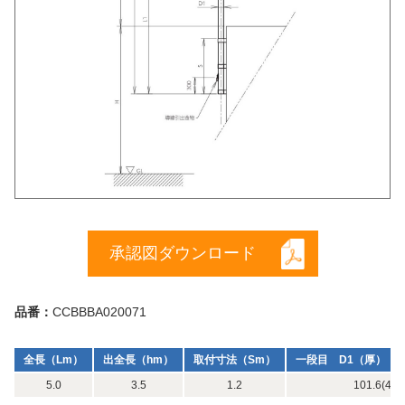
承認図ダウンロード
品番：
CCBBBA020071
全長（Lm）
出全長（hm）
取付寸法（Sm）
一段目 D1（厚）（m
5.0
3.5
1.2
101.6(4) x