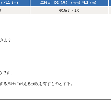
）×L1（m）
二段目 D2（厚）（mm）×L2（m）
0
60.5(3) x 1.0
できます。
みです。
定する風圧に耐える強度を有すものとする。