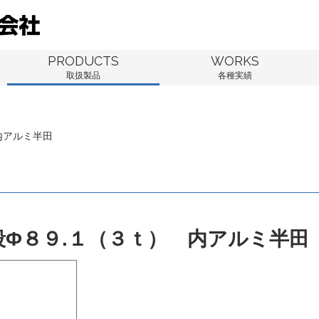
PRODUCTS
WORKS
取扱製品
各種実績
内アルミ半田
段Φ８９.１（３ｔ） 内アルミ半田