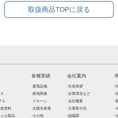
取扱商品TOPに戻る
各種実績
会社案内
避電設備
社長挨拶
ース
接地関連
企業理念など
-1
ドローン
会社概要
防食塗料
太陽光発電
主要取引先
ジェル製品
その他
組織図