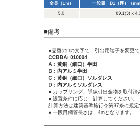
全長（Lm）
一段目 D1（厚）（mm
5.0
89.1(3) x 4.
■備考
●品番の□の文字で、引出用端子を変更
CCBBA□010004
A：黄銅（細口）半田
B：内アルミ半田
C：黄銅（細口）ソルダレス
D：内アルミソルダレス
● カップリング、導線引出金物を取付済
● 設置条件に応じ、計算してください。
計算方法は建築基準施行令第87条に規
● 一段目鋼管長さは、4mとなります。