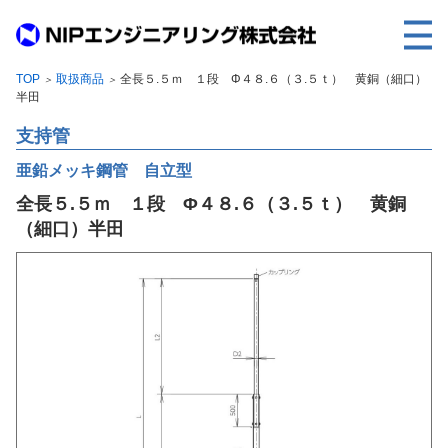
TOP
取扱商品
全長５.５ｍ １段 Φ４８.６（３.５ｔ） 黄銅（細口）
＞
＞
TOP
半田
事業内容
支持管
取扱製品
亜鉛メッキ鋼管 自立型
全長５.５ｍ １段 Φ４８.６（３.５ｔ） 黄銅
各種実績
（細口）半田
会社案内
求人情報
ご利用に際して
建設サイト・シリーズの
個人データの共同利用について
個人情報保護方針