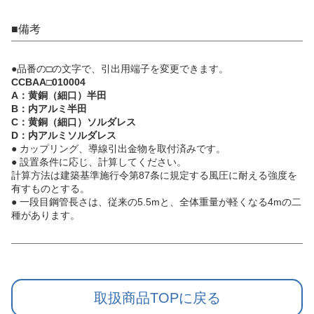
■備考
●品番の□の文字で、引出用端子を変更できます。
CCBAA□010004
A：黄銅（細口）半田
B：内アルミ半田
C：黄銅（細口）ソルダレス
D：内アルミソルダレス
● カップリング、導線引出金物を取付済みです。
● 設置条件に応じ、計算してください。
計算方法は建築基準施行令第87条に規定する風圧に耐える強度を
有すものとする。
● 一段目鋼管長さは、従来の5.5mと、全体重量が軽くなる4mの二
種があります。
取扱商品TOPに戻る