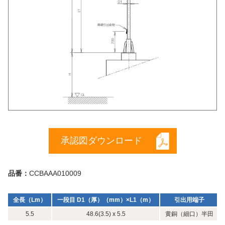
承認図ダウンロード
品番：
CCBAAA010009
全長（Lm）
一段目 D1（厚）（mm）×L1（m）
引出用端子
5.5
48.6(3.5) x 5.5
黄銅（細口）半田