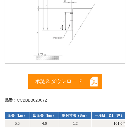
承認図ダウンロード
品番：
CCBBBB020072
全長（Lm）
出全長（hm）
取付寸法（Sm）
一段目 D1（厚）（m
5.5
4.0
1.2
101.6(4) x