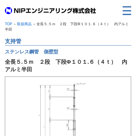
TOP
取扱商品
全長５.５ｍ ２段 下段Φ１０１.６（４ｔ） 内アルミ
＞
＞
TOP
半田
事業内容
支持管
取扱製品
ステンレス鋼管 側壁型
全長５.５ｍ ２段 下段Φ１０１.６（４ｔ） 内
各種実績
アルミ半田
会社案内
求人情報
ご利用に際して
建設サイト・シリーズの
個人データの共同利用について
個人情報保護方針