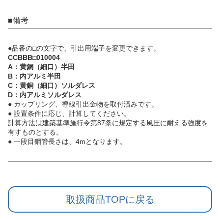
■備考
●品番の□の文字で、引出用端子を変更できます。
CCBBB□010004
A：黄銅（細口）半田
B：内アルミ半田
C：黄銅（細口）ソルダレス
D：内アルミソルダレス
● カップリング、導線引出金物を取付済みです。
● 設置条件に応じ、計算してください。
計算方法は建築基準施行令第87条に規定する風圧に耐える強度を
有すものとする。
● 一段目鋼管長さは、4mとなります。
取扱商品TOPに戻る