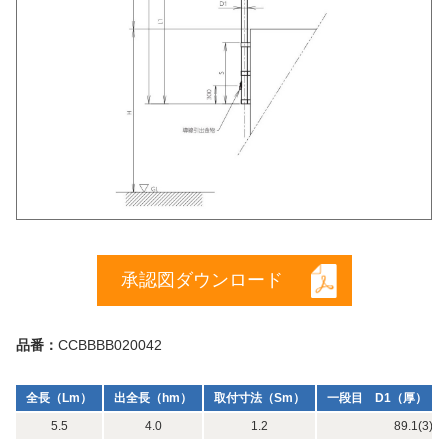
承認図ダウンロード
品番：
CCBBBB020042
全長（Lm）
出全長（hm）
取付寸法（Sm）
一段目 D1（厚）（m
5.5
4.0
1.2
89.1(3) x 