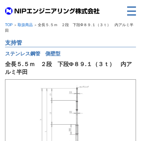
TOP
取扱商品
全長５.５ｍ ２段 下段Φ８９.１（３ｔ） 内アルミ半
＞
＞
TOP
田
事業内容
支持管
取扱製品
ステンレス鋼管 側壁型
全長５.５ｍ ２段 下段Φ８９.１（３ｔ） 内ア
各種実績
ルミ半田
会社案内
求人情報
ご利用に際して
建設サイト・シリーズの
個人データの共同利用について
個人情報保護方針