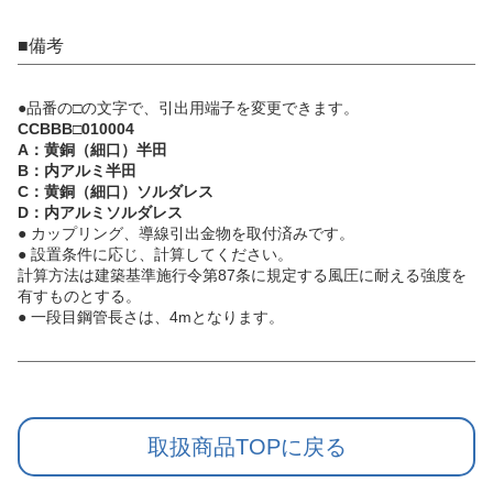
■備考
●品番の□の文字で、引出用端子を変更できます。
CCBBB□010004
A：黄銅（細口）半田
B：内アルミ半田
C：黄銅（細口）ソルダレス
D：内アルミソルダレス
● カップリング、導線引出金物を取付済みです。
● 設置条件に応じ、計算してください。
計算方法は建築基準施行令第87条に規定する風圧に耐える強度を
有すものとする。
● 一段目鋼管長さは、4mとなります。
取扱商品TOPに戻る