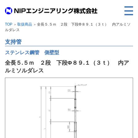
TOP
取扱商品
全長５.５ｍ ２段 下段Φ８９.１（３ｔ） 内アルミソ
＞
＞
TOP
ルダレス
事業内容
支持管
取扱製品
ステンレス鋼管 側壁型
全長５.５ｍ ２段 下段Φ８９.１（３ｔ） 内ア
各種実績
ルミソルダレス
会社案内
求人情報
ご利用に際して
建設サイト・シリーズの
個人データの共同利用について
個人情報保護方針