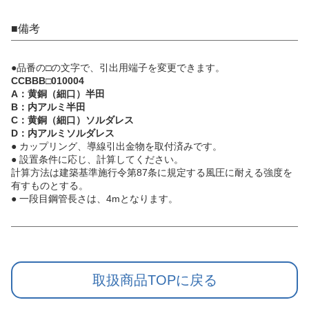
■備考
●品番の□の文字で、引出用端子を変更できます。
CCBBB□010004
A：黄銅（細口）半田
B：内アルミ半田
C：黄銅（細口）ソルダレス
D：内アルミソルダレス
● カップリング、導線引出金物を取付済みです。
● 設置条件に応じ、計算してください。
計算方法は建築基準施行令第87条に規定する風圧に耐える強度を
有すものとする。
● 一段目鋼管長さは、4mとなります。
取扱商品TOPに戻る