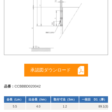
承認図ダウンロード
品番：
CCBBBD020042
全長（Lm）
出全長（hm）
取付寸法（Sm）
一段目 D1（厚）（m
5.5
4.0
1.2
89.1(3) x 