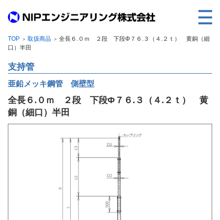
TOP
取扱商品
全長６.０ｍ ２段 下段Φ７６.３（４.２ｔ） 黄銅（細
＞
＞
TOP
口）半田
事業内容
支持管
取扱製品
亜鉛メッキ鋼管 側壁型
全長６.０ｍ ２段 下段Φ７６.３（４.２ｔ） 黄
各種実績
銅（細口）半田
会社案内
求人情報
ご利用に際して
建設サイト・シリーズの
個人データの共同利用について
個人情報保護方針