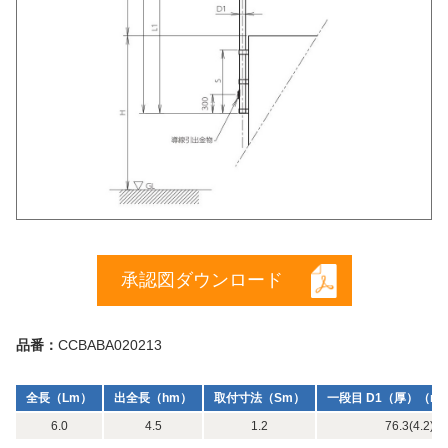
承認図ダウンロード
品番：
CCBABA020213
全長（Lm）
出全長（hm）
取付寸法（Sm）
一段目 D1（厚）（m
6.0
4.5
1.2
76.3(4.2) x 