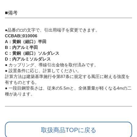
■備考
●品番の□の文字で、引出用端子を変更できます。
CCBAB□010006
A：黄銅（細口）半田
B：内アルミ半田
C：黄銅（細口）ソルダレス
D：内アルミソルダレス
● カップリング、導線引出金物を取付済みです。
● 設置条件に応じ、計算してください。
計算方法は建築基準施行令第87条に規定する風圧に耐える強度を
有すものとする。
● 一段目鋼管長さは、従来の5.5mと、全体重量が軽くなる4mの二
種があります。
取扱商品TOPに戻る