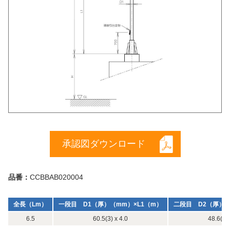
承認図ダウンロード
品番：
CCBBAB020004
全長（Lm）
一段目 D1（厚）（mm）×L1（m）
二段目 D2（厚）（
6.5
60.5(3) x 4.0
48.6(3) 