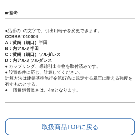
■備考
●品番の□の文字で、引出用端子を変更できます。
CCBBA□010004
A：黄銅（細口）半田
B：内アルミ半田
C：黄銅（細口）ソルダレス
D：内アルミソルダレス
● カップリング、導線引出金物を取付済みです。
● 設置条件に応じ、計算してください。
計算方法は建築基準施行令第87条に規定する風圧に耐える強度を
有すものとする。
● 一段目鋼管長さは、4mとなります。
取扱商品TOPに戻る