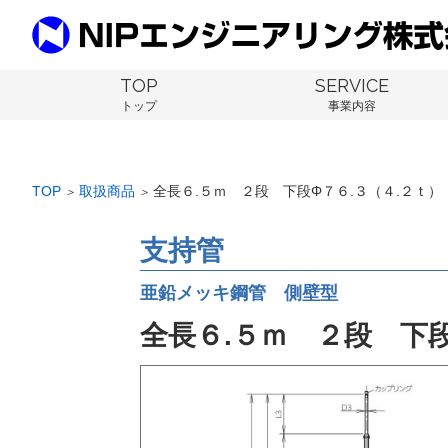
TOP
SERVICE
トップ
事業内容
TOP
取扱商品
全長６.５ｍ ２段 下段Φ７６.３（４.２ｔ
＞
＞
支持管
亜鉛メッキ鋼管 側壁型
全長６.５ｍ ２段 下