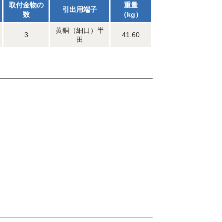
取付金物の
重量
引出用端子
数
（kg）
黄銅（細口）半
3
41.60
田