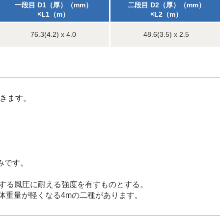
一段目 D1（厚）（mm）
二段目 D2（厚）（mm）
×L1（m）
×L2（m）
76.3(4.2) x 4.0
48.6(3.5) x 2.5
できます。
みです。
定する風圧に耐える強度を有すものとする。
全体重量が軽くなる4mの二種があります。