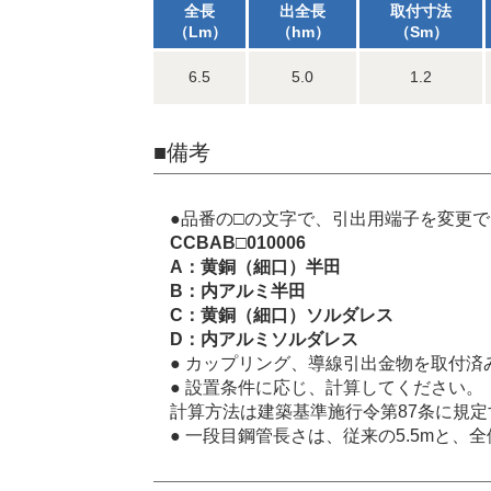
全長
出全長
取付寸法
（Lm）
（hm）
（Sm）
6.5
5.0
1.2
■備考
●品番の□の文字で、引出用端子を変更
CCBAB□010006
A：黄銅（細口）半田
B：内アルミ半田
C：黄銅（細口）ソルダレス
D：内アルミソルダレス
● カップリング、導線引出金物を取付済
● 設置条件に応じ、計算してください。
計算方法は建築基準施行令第87条に規
● 一段目鋼管長さは、従来の5.5mと、