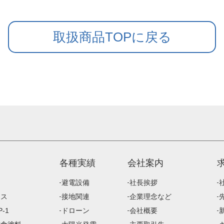
取扱商品TOPに戻る
各種実績
会社案内
避電設備
社長挨拶
ース
接地関連
企業理念など
-1
ドローン
会社概要