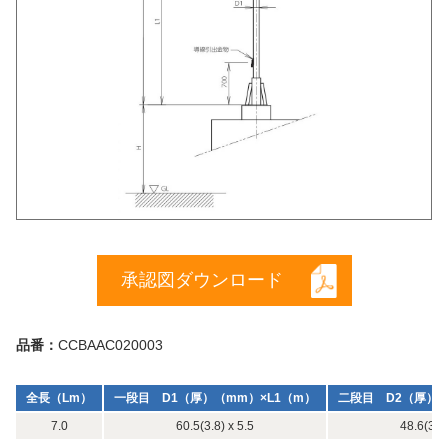
承認図ダウンロード
品番：
CCBAAC020003
全長（Lm）
一段目 D1（厚）（mm）×L1（m）
二段目 D2（厚）（
7.0
60.5(3.8) x 5.5
48.6(3.5)