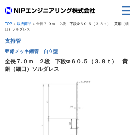
TOP
取扱商品
全長７.０ｍ ２段 下段Φ６０.５（３.８ｔ） 黄銅（細
＞
＞
TOP
口）ソルダレス
事業内容
支持管
取扱製品
亜鉛メッキ鋼管 自立型
全長７.０ｍ ２段 下段Φ６０.５（３.８ｔ） 黄
各種実績
銅（細口）ソルダレス
会社案内
求人情報
ご利用に際して
建設サイト・シリーズの
個人データの共同利用について
個人情報保護方針