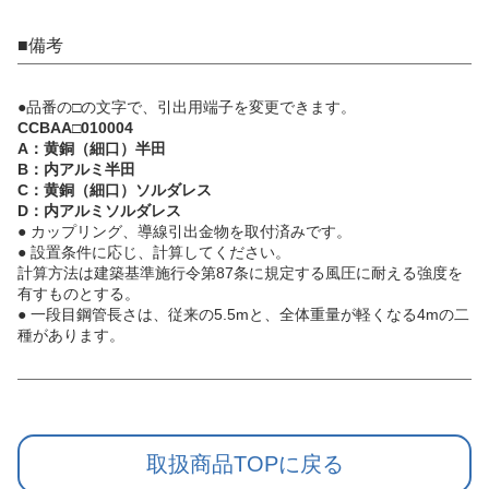
■備考
●品番の□の文字で、引出用端子を変更できます。
CCBAA□010004
A：黄銅（細口）半田
B：内アルミ半田
C：黄銅（細口）ソルダレス
D：内アルミソルダレス
● カップリング、導線引出金物を取付済みです。
● 設置条件に応じ、計算してください。
計算方法は建築基準施行令第87条に規定する風圧に耐える強度を
有すものとする。
● 一段目鋼管長さは、従来の5.5mと、全体重量が軽くなる4mの二
種があります。
取扱商品TOPに戻る