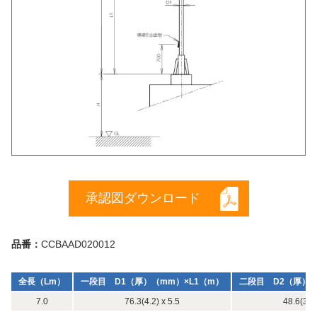
承認図ダウンロード
品番：
CCBAAD020012
全長（Lm）
一段目 D1（厚）（mm）×L1（m）
二段目 D2（厚）（
7.0
76.3(4.2) x 5.5
48.6(3.5)