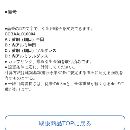
■備考
●品番の□の文字で、引出用端子を変更できます。
CCBAA□010004
A：黄銅（細口）半田
B：内アルミ半田
C：黄銅（細口）ソルダレス
D：内アルミソルダレス
● カップリング、導線引出金物を取付済みです。
● 設置条件に応じ、計算してください。
計算方法は建築基準施行令第87条に規定する風圧に耐える強度を
有すものとする。
● 一段目鋼管長さは、従来の5.5mと、全体重量が軽くなる4mの二
種があります。
取扱商品TOPに戻る