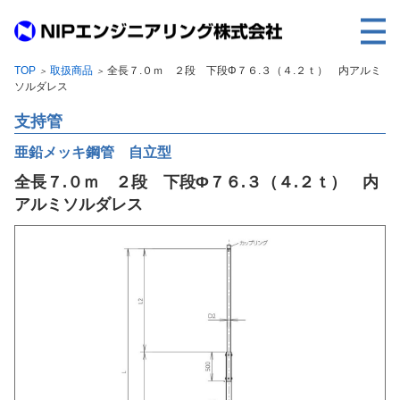
TOP
取扱商品
全長７.０ｍ ２段 下段Φ７６.３（４.２ｔ） 内アルミ
＞
＞
TOP
ソルダレス
事業内容
支持管
取扱製品
亜鉛メッキ鋼管 自立型
全長７.０ｍ ２段 下段Φ７６.３（４.２ｔ） 内
各種実績
アルミソルダレス
会社案内
求人情報
ご利用に際して
建設サイト・シリーズの
個人データの共同利用について
個人情報保護方針