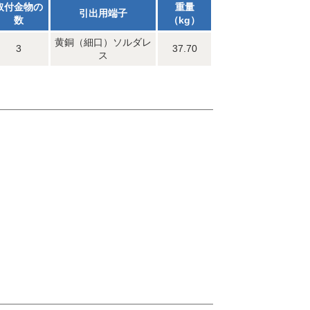
取付金物の
重量
引出用端子
数
（kg）
黄銅（細口）ソルダレ
3
37.70
ス