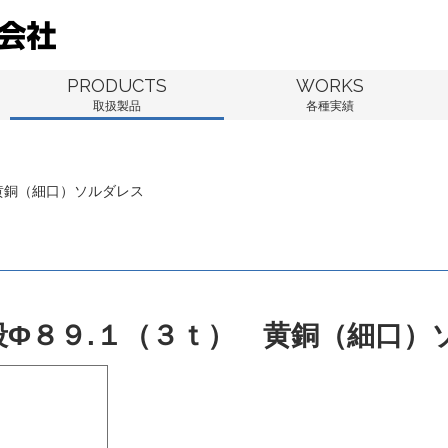
PRODUCTS
WORKS
取扱製品
各種実績
黄銅（細口）ソルダレス
段Φ８９.１（３ｔ） 黄銅（細口）