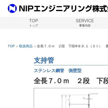
TOP
SERVICE
トップ
事業内容
TOP
取扱商品
全長７.０ｍ ２段 下段Φ８９.１（３ｔ） 
＞
＞
支持管
ステンレス鋼管 側壁型
全長７.０ｍ ２段 下