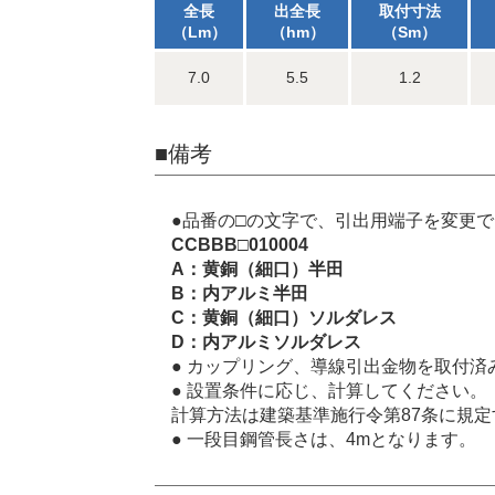
全長
出全長
取付寸法
（Lm）
（hm）
（Sm）
7.0
5.5
1.2
■備考
●品番の□の文字で、引出用端子を変更
CCBBB□010004
A：黄銅（細口）半田
B：内アルミ半田
C：黄銅（細口）ソルダレス
D：内アルミソルダレス
● カップリング、導線引出金物を取付済
● 設置条件に応じ、計算してください。
計算方法は建築基準施行令第87条に規
● 一段目鋼管長さは、4mとなります。