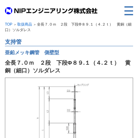
TOP
取扱商品
全長７.０ｍ ２段 下段Φ８９.１（４.２ｔ） 黄銅（細
＞
＞
TOP
口）ソルダレス
事業内容
支持管
取扱製品
亜鉛メッキ鋼管 側壁型
全長７.０ｍ ２段 下段Φ８９.１（４.２ｔ） 黄
各種実績
銅（細口）ソルダレス
会社案内
求人情報
ご利用に際して
建設サイト・シリーズの
個人データの共同利用について
個人情報保護方針