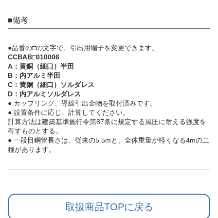
■備考
●品番の□の文字で、引出用端子を変更できます。
CCBAB□010006
A：黄銅（細口）半田
B：内アルミ半田
C：黄銅（細口）ソルダレス
D：内アルミソルダレス
● カップリング、導線引出金物を取付済みです。
● 設置条件に応じ、計算してください。
計算方法は建築基準施行令第87条に規定する風圧に耐える強度を
有すものとする。
● 一段目鋼管長さは、従来の5.5mと、全体重量が軽くなる4mの二
種があります。
取扱商品TOPに戻る