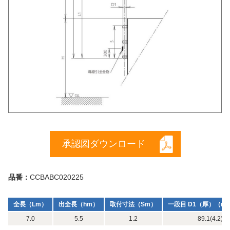
承認図ダウンロード
品番：
CCBABC020225
全長（Lm）
出全長（hm）
取付寸法（Sm）
一段目 D1（厚）（m
7.0
5.5
1.2
89.1(4.2) x 