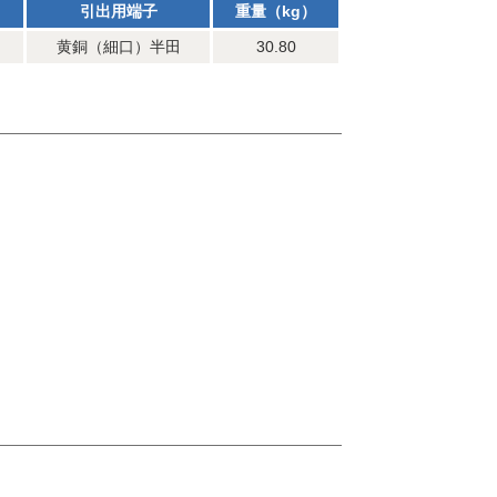
引出用端子
重量（kg）
黄銅（細口）半田
30.80