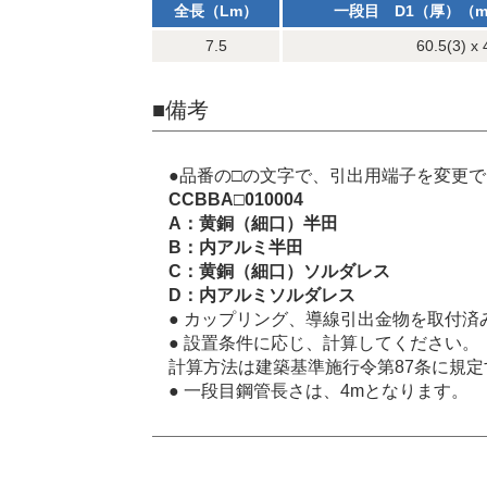
全長（Lm）
一段目 D1（厚）（m
7.5
60.5(3) x 
■備考
●品番の□の文字で、引出用端子を変更
CCBBA□010004
A：黄銅（細口）半田
B：内アルミ半田
C：黄銅（細口）ソルダレス
D：内アルミソルダレス
● カップリング、導線引出金物を取付済
● 設置条件に応じ、計算してください。
計算方法は建築基準施行令第87条に規
● 一段目鋼管長さは、4mとなります。