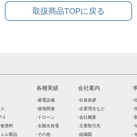
取扱商品TOPに戻る
各種実績
会社案内
避電設備
社長挨拶
ース
接地関連
企業理念など
-1
ドローン
会社概要
防食塗料
太陽光発電
主要取引先
ジェル製品
その他
組織図