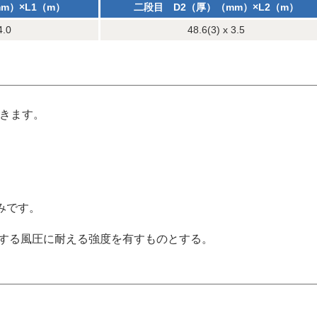
m）×L1（m）
二段目 D2（厚）（mm）×L2（m）
4.0
48.6(3) x 3.5
できます。
みです。
定する風圧に耐える強度を有すものとする。