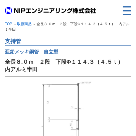
TOP
取扱商品
全長８.０ｍ ２段 下段Φ１１４.３（４.５ｔ） 内アル
＞
＞
TOP
ミ半田
事業内容
支持管
取扱製品
亜鉛メッキ鋼管 自立型
全長８.０ｍ ２段 下段Φ１１４.３（４.５ｔ）
各種実績
内アルミ半田
会社案内
求人情報
ご利用に際して
建設サイト・シリーズの
個人データの共同利用について
個人情報保護方針