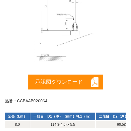
承認図ダウンロード
品番：
CCBAAB020064
全長（Lm）
一段目 D1（厚）（mm）×L1（m）
二段目 D2（厚）（
8.0
114.3(4.5) x 5.5
60.5(3.8)