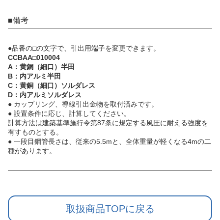
■備考
●品番の□の文字で、引出用端子を変更できます。
CCBAA□010004
A：黄銅（細口）半田
B：内アルミ半田
C：黄銅（細口）ソルダレス
D：内アルミソルダレス
● カップリング、導線引出金物を取付済みです。
● 設置条件に応じ、計算してください。
計算方法は建築基準施行令第87条に規定する風圧に耐える強度を
有すものとする。
● 一段目鋼管長さは、従来の5.5mと、全体重量が軽くなる4mの二
種があります。
取扱商品TOPに戻る