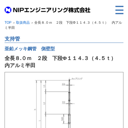
TOP
取扱商品
全長８.０ｍ ２段 下段Φ１１４.３（４.５ｔ） 内アル
＞
＞
TOP
ミ半田
事業内容
支持管
取扱製品
亜鉛メッキ鋼管 側壁型
全長８.０ｍ ２段 下段Φ１１４.３（４.５ｔ）
各種実績
内アルミ半田
会社案内
求人情報
ご利用に際して
建設サイト・シリーズの
個人データの共同利用について
個人情報保護方針