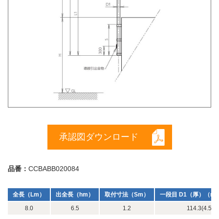
承認図ダウンロード
品番：
CCBABB020084
全長（Lm）
出全長（hm）
取付寸法（Sm）
一段目 D1（厚）（m
8.0
6.5
1.2
114.3(4.5) x