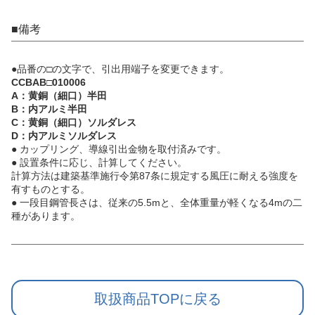
■備考
●品番の□の文字で、引出用端子を変更できます。
CCBAB□010006
A：黄銅（細口）半田
B：内アルミ半田
C：黄銅（細口）ソルダレス
D：内アルミソルダレス
● カップリング、導線引出金物を取付済みです。
● 設置条件に応じ、計算してください。
計算方法は建築基準施行令第87条に規定する風圧に耐える強度を
有すものとする。
● 一段目鋼管長さは、従来の5.5mと、全体重量が軽くなる4mの二
種があります。
取扱商品TOPに戻る