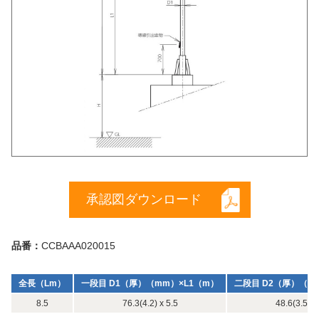
承認図ダウンロード
品番：
CCBAAA020015
全長（Lm）
一段目 D1（厚）（mm）×L1（m）
二段目 D2（厚）（m
8.5
76.3(4.2) x 5.5
48.6(3.5) x