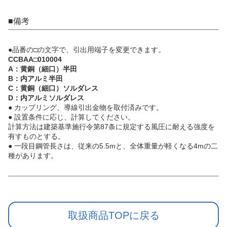
■備考
●品番の□の文字で、引出用端子を変更できます。
CCBAA□010004
A：黄銅（細口）半田
B：内アルミ半田
C：黄銅（細口）ソルダレス
D：内アルミソルダレス
● カップリング、導線引出金物を取付済みです。
● 設置条件に応じ、計算してください。
計算方法は建築基準施行令第87条に規定する風圧に耐える強度を
有すものとする。
● 一段目鋼管長さは、従来の5.5mと、全体重量が軽くなる4mの二
種があります。
取扱商品TOPに戻る