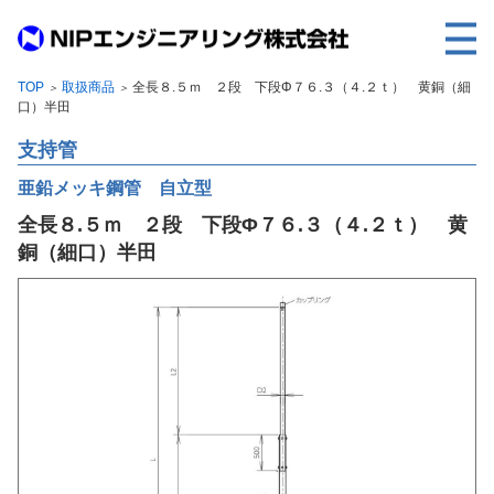
TOP
取扱商品
全長８.５ｍ ２段 下段Φ７６.３（４.２ｔ） 黄銅（細
＞
＞
TOP
口）半田
事業内容
支持管
取扱製品
亜鉛メッキ鋼管 自立型
全長８.５ｍ ２段 下段Φ７６.３（４.２ｔ） 黄
各種実績
銅（細口）半田
会社案内
求人情報
ご利用に際して
建設サイト・シリーズの
個人データの共同利用について
個人情報保護方針