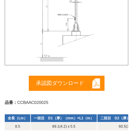
承認図ダウンロード
品番：
CCBAAC020025
全長（Lm）
一段目 D1（厚）（mm）×L1（m）
二段目 D2（厚）（
8.5
89.1(4.2) x 5.5
60.5(3.8)