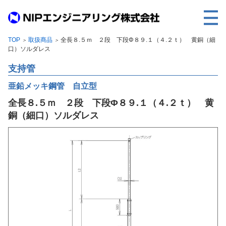
TOP
取扱商品
全長８.５ｍ ２段 下段Φ８９.１（４.２ｔ） 黄銅（細
＞
＞
TOP
口）ソルダレス
事業内容
支持管
取扱製品
亜鉛メッキ鋼管 自立型
全長８.５ｍ ２段 下段Φ８９.１（４.２ｔ） 黄
各種実績
銅（細口）ソルダレス
会社案内
求人情報
ご利用に際して
建設サイト・シリーズの
個人データの共同利用について
個人情報保護方針