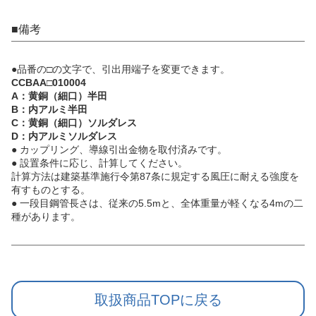
■備考
●品番の□の文字で、引出用端子を変更できます。
CCBAA□010004
A：黄銅（細口）半田
B：内アルミ半田
C：黄銅（細口）ソルダレス
D：内アルミソルダレス
● カップリング、導線引出金物を取付済みです。
● 設置条件に応じ、計算してください。
計算方法は建築基準施行令第87条に規定する風圧に耐える強度を
有すものとする。
● 一段目鋼管長さは、従来の5.5mと、全体重量が軽くなる4mの二
種があります。
取扱商品TOPに戻る