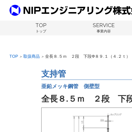
TOP
SERVICE
トップ
事業内容
TOP
取扱商品
全長８.５ｍ ２段 下段Φ８９.１（４.２ｔ
＞
＞
支持管
亜鉛メッキ鋼管 側壁型
全長８.５ｍ ２段 下