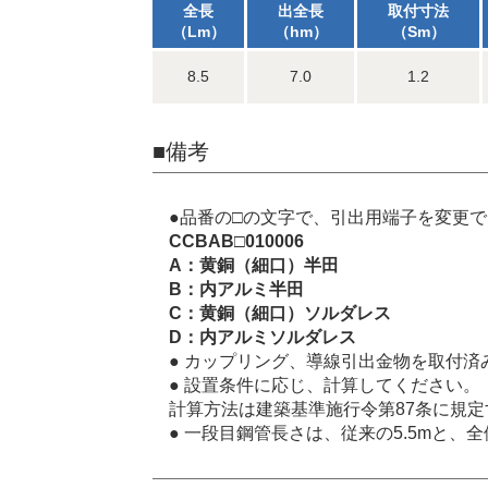
全長
出全長
取付寸法
（Lm）
（hm）
（Sm）
8.5
7.0
1.2
■備考
●品番の□の文字で、引出用端子を変更
CCBAB□010006
A：黄銅（細口）半田
B：内アルミ半田
C：黄銅（細口）ソルダレス
D：内アルミソルダレス
● カップリング、導線引出金物を取付済
● 設置条件に応じ、計算してください。
計算方法は建築基準施行令第87条に規
● 一段目鋼管長さは、従来の5.5mと、