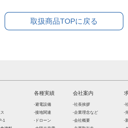
取扱商品TOPに戻る
各種実績
会社案内
避電設備
社長挨拶
ース
接地関連
企業理念など
-1
ドローン
会社概要