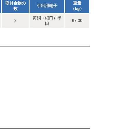
取付金物の
重量
引出用端子
数
（kg）
黄銅（細口）半
3
67.00
田