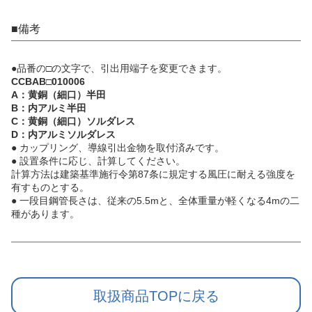
■備考
●品番の□の文字で、引出用端子を変更できます。
CCBAB□010006
A：黄銅（細口）半田
B：内アルミ半田
C：黄銅（細口）ソルダレス
D：内アルミソルダレス
● カップリング、導線引出金物を取付済みです。
● 設置条件に応じ、計算してください。
計算方法は建築基準施行令第87条に規定する風圧に耐える強度を
有すものとする。
● 一段目鋼管長さは、従来の5.5mと、全体重量が軽くなる4mの二
種があります。
取扱商品TOPに戻る