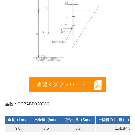
承認図ダウンロード
品番：
CCBABD020066
全長（Lm）
出全長（hm）
取付寸法（Sm）
一段目 D1（厚）（m
9.0
7.5
1.2
114.3(4.5) x