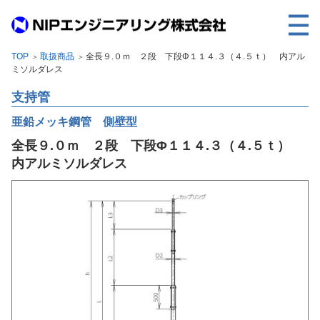
TOP
取扱商品
全長９.０ｍ ２段 下段Φ１１４.３（４.５ｔ） 内アル
＞
＞
TOP
ミソルダレス
事業内容
支持管
取扱製品
亜鉛メッキ鋼管 側壁型
全長９.０ｍ ２段 下段Φ１１４.３（４.５ｔ）
各種実績
内アルミソルダレス
会社案内
求人情報
ご利用に際して
建設サイト・シリーズの
個人データの共同利用について
個人情報保護方針