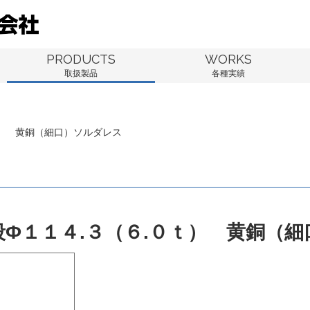
PRODUCTS
WORKS
取扱製品
各種実績
ｔ） 黄銅（細口）ソルダレス
段Φ１１４.３（６.０ｔ） 黄銅（