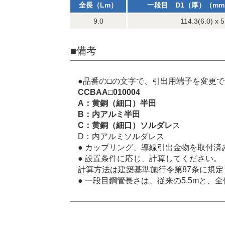
全長（Lm）
一段目 D1（厚）（mm
9.0
114.3(6.0) x 5
■備考
●品番の□の文字で、引出用端子を変更
CCBAA□010004
A：黄銅（細口）半田
B：内アルミ半田
C：黄銅（細口）ソルダレ
ス
D：内アルミソルダレス
● カップリング、導線引出金物を取付済
● 設置条件に応じ、計算してください。
計算方法は建築基準施行令第87条に規
● 一段目鋼管長さは、従来の5.5mと、