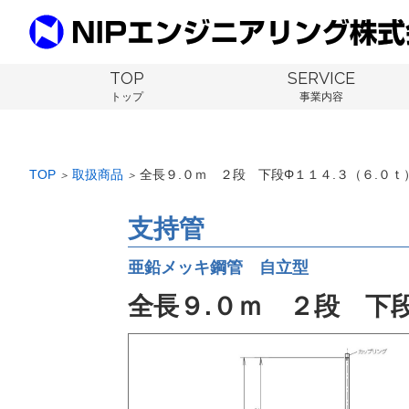
TOP
SERVICE
トップ
事業内容
TOP
取扱商品
全長９.０ｍ ２段 下段Φ１１４.３（６.０
＞
＞
支持管
亜鉛メッキ鋼管 自立型
全長９.０ｍ ２段 下