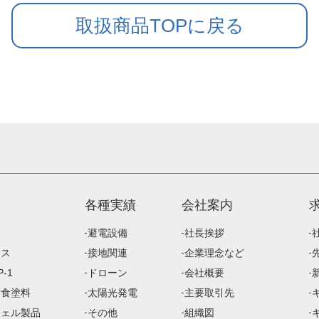
取扱商品TOPに戻る
各種実績
会社案内
避電設備
社長挨拶
ース
接地関連
企業理念など
-1
ドローン
会社概要
防食塗料
太陽光発電
主要取引先
ジェル製品
その他
組織図