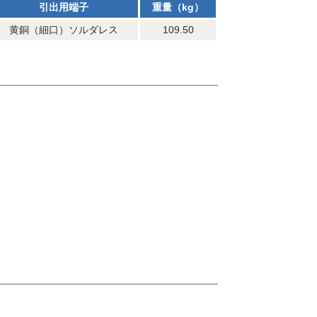
引出用端子
重量（kg）
黄銅（細口）ソルダレス
109.50