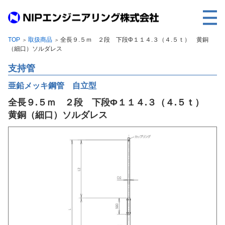
TOP
取扱商品
全長９.５ｍ ２段 下段Φ１１４.３（４.５ｔ） 黄銅
＞
＞
TOP
（細口）ソルダレス
事業内容
支持管
取扱製品
亜鉛メッキ鋼管 自立型
全長９.５ｍ ２段 下段Φ１１４.３（４.５ｔ）
各種実績
黄銅（細口）ソルダレス
会社案内
求人情報
ご利用に際して
建設サイト・シリーズの
個人データの共同利用について
個人情報保護方針