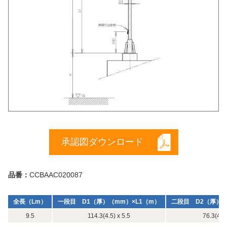
承認図ダウンロード
品番：
CCBAAC020087
全長（Lm）
一段目 D1（厚）（mm）×L1（m）
二段目 D2（厚）（
9.5
114.3(4.5) x 5.5
76.3(4.2)