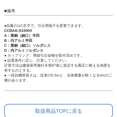
■備考
●品番の□の文字で、引出用端子を変更できます。
CCBAA□010004
A：黄銅（細口）半田
B：内アルミ半田
C：黄銅（細口）ソルダレス
D：内アルミソルダレス
● カップリング、導線引出金物を取付済みです。
● 設置条件に応じ、計算してください。
計算方法は建築基準施行令第87条に規定する風圧に耐える強度を
有すものとする。
● 一段目鋼管長さは、従来の5.5mと、全体重量が軽くなる4mの二
種があります。
取扱商品TOPに戻る