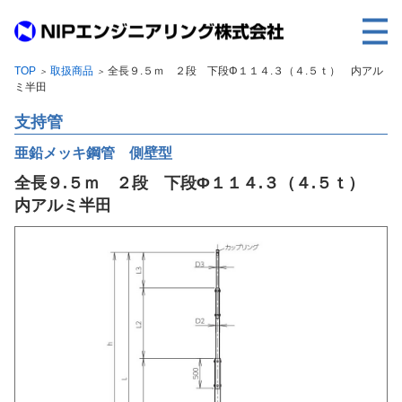
TOP
取扱商品
全長９.５ｍ ２段 下段Φ１１４.３（４.５ｔ） 内アル
＞
＞
TOP
ミ半田
事業内容
支持管
取扱製品
亜鉛メッキ鋼管 側壁型
全長９.５ｍ ２段 下段Φ１１４.３（４.５ｔ）
各種実績
内アルミ半田
会社案内
求人情報
ご利用に際して
建設サイト・シリーズの
個人データの共同利用について
個人情報保護方針