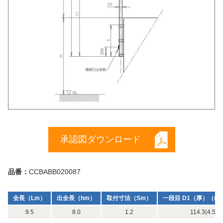
承認図ダウンロード
品番：
CCBABB020087
全長（Lm）
出全長（hm）
取付寸法（Sm）
一段目 D1（厚）（m
9.5
8.0
1.2
114.3(4.5) x