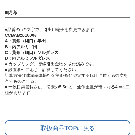
■備考
●品番の□の文字で、引出用端子を変更できます。
CCBAB□010006
A：黄銅（細口）半田
B：内アルミ半田
C：黄銅（細口）ソルダレス
D：内アルミソルダレス
● カップリング、導線引出金物を取付済みです。
● 設置条件に応じ、計算してください。
計算方法は建築基準施行令第87条に規定する風圧に耐える強度を
有すものとする。
● 一段目鋼管長さは、従来の5.5mと、全体重量が軽くなる4mの二
種があります。
取扱商品TOPに戻る