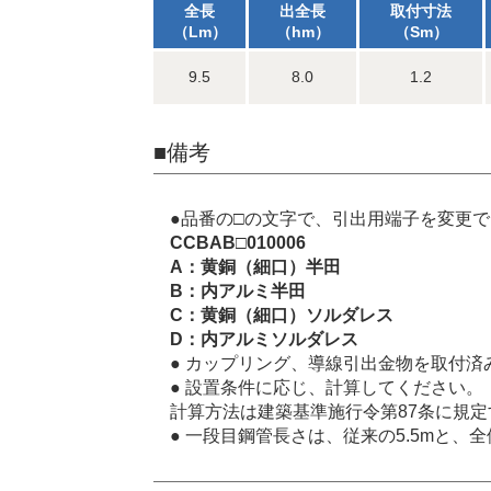
全長
出全長
取付寸法
（Lm）
（hm）
（Sm）
9.5
8.0
1.2
■備考
●品番の□の文字で、引出用端子を変更
CCBAB□010006
A：黄銅（細口）半田
B：内アルミ半田
C：黄銅（細口）ソルダレス
D：内アルミソルダレス
● カップリング、導線引出金物を取付済
● 設置条件に応じ、計算してください。
計算方法は建築基準施行令第87条に規
● 一段目鋼管長さは、従来の5.5mと、