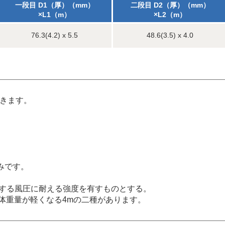
一段目 D1（厚）（mm）
二段目 D2（厚）（mm）
×L1（m）
×L2（m）
76.3(4.2) x 5.5
48.6(3.5) x 4.0
できます。
みです。
定する風圧に耐える強度を有すものとする。
全体重量が軽くなる4mの二種があります。