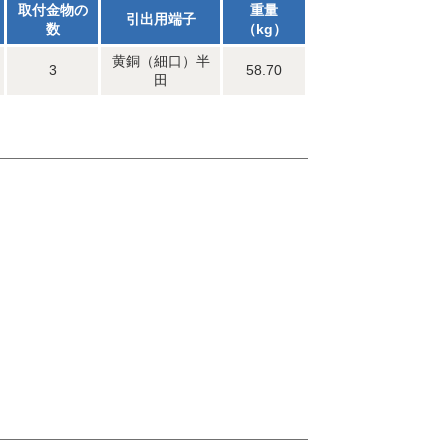
取付金物の
重量
引出用端子
数
（kg）
黄銅（細口）半
3
58.70
田