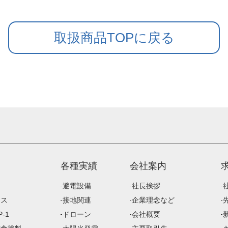
取扱商品TOPに戻る
各種実績
会社案内
避電設備
社長挨拶
ース
接地関連
企業理念など
-1
ドローン
会社概要