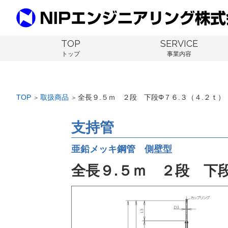
TOP
SERVICE
トップ
事業内容
TOP
取扱商品
全長９.５ｍ ２段 下段Φ７６.３（４.２ｔ
＞
＞
支持管
亜鉛メッキ鋼管 側壁型
全長９.５ｍ ２段 下