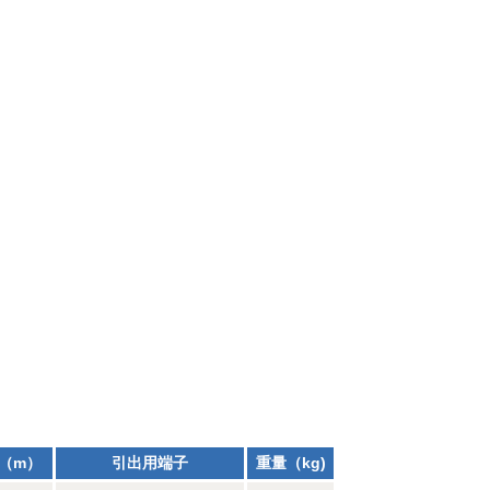
3（m）
引出用端子
重量（kg)