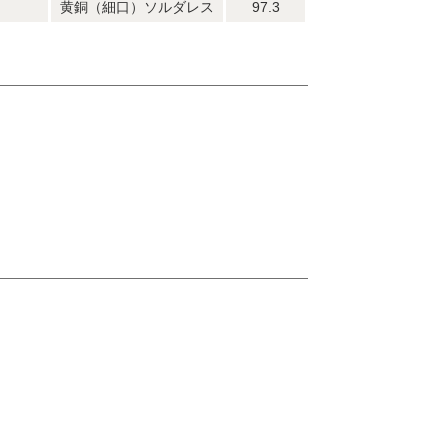
黄銅（細口）ソルダレス
97.3