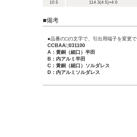
10.5
114.3(4.5)×4.0
■備考
●品番の□の文字で、引出用端子を変更
CCBAA□031100
A：黄銅（細口）半田
B：内アルミ半田
C：黄銅（細口）ソルダレス
D：内アルミソルダレス