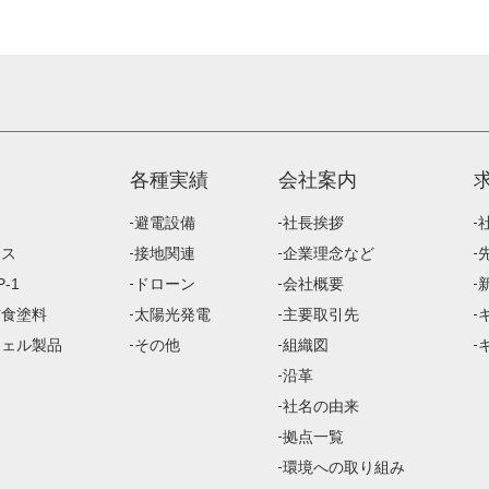
各種実績
会社案内
避電設備
社長挨拶
ース
接地関連
企業理念など
-1
ドローン
会社概要
防食塗料
太陽光発電
主要取引先
ジェル製品
その他
組織図
沿革
社名の由来
拠点一覧
環境への取り組み