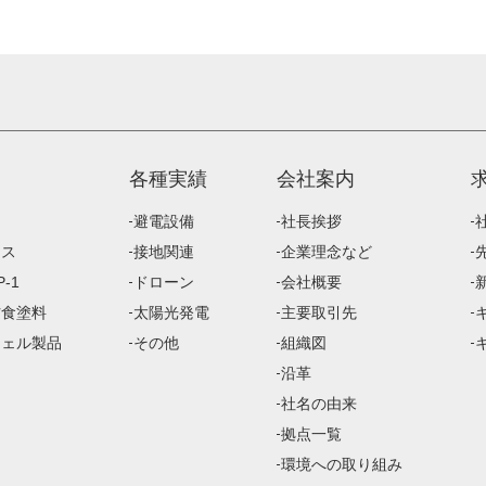
各種実績
会社案内
避電設備
社長挨拶
ース
接地関連
企業理念など
-1
ドローン
会社概要
防食塗料
太陽光発電
主要取引先
ジェル製品
その他
組織図
沿革
社名の由来
拠点一覧
環境への取り組み