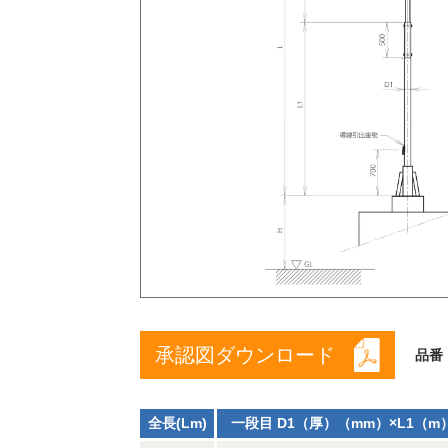
承認図ダウンロード
品番
全長(Lm)
一段目 D1（厚）（mm）×L1（m