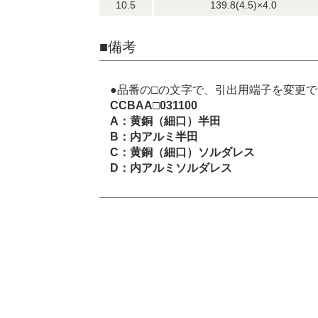
10.5
139.8(4.5)×4.0
■備考
●品番の□の文字で、引出用端子を変更
CCBAA□031100
A：黄銅（細口）半田
B：内アルミ半田
C：黄銅（細口）ソルダレス
D：内アルミソルダレス