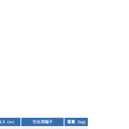
L3（m）
引出用端子
重量（kg)